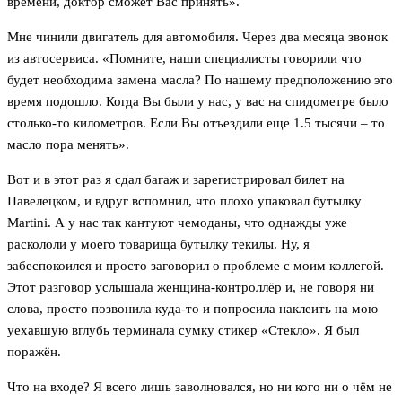
времени, доктор сможет Вас принять».
Мне чинили двигатель для автомобиля. Через два месяца звонок
из автосервиса. «Помните, наши специалисты говорили что
будет необходима замена масла? По нашему предположению это
время подошло. Когда Вы были у нас, у вас на спидометре было
столько-то километров. Если Вы отъездили еще 1.5 тысячи – то
масло пора менять».
Вот и в этот раз я сдал багаж и зарегистрировал билет на
Павелецком, и вдруг вспомнил, что плохо упаковал бутылку
Martini. А у нас так кантуют чемоданы, что однажды уже
раскололи у моего товарища бутылку текилы. Ну, я
забеспокоился и просто заговорил о проблеме с моим коллегой.
Этот разговор услышала женщина-контроллёр и, не говоря ни
слова, просто позвонила куда-то и попросила наклеить на мою
уехавшую вглубь терминала сумку стикер «Стекло». Я был
поражён.
Что на входе? Я всего лишь заволновался, но ни кого ни о чём не